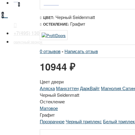
0
0
Черный Seidenmatt
ЦВЕТ:
Графит
ОСТЕКЛЕНИЕ:
+7(495) 130 30 44
ОБРАТНЫЙ ЗВОНОК
0 отзывов
-
Написать отзыв
10944 ₽
Цвет двери
Аляска
Манхэттен
ДаркВайт
Магнолия Сатин
Черный Seidenmatt
Остекление
Матовое
Графит
Прозрачное
Черный триплекс
Белый триплек