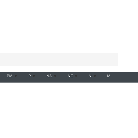
PM
P
NA
NE
N
M