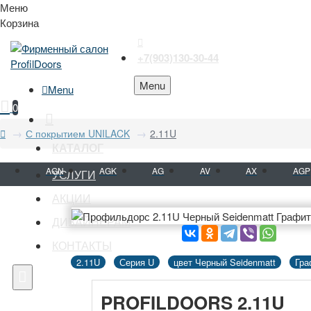
Меню
Корзина
+7(903)130-30-44
Menu
Menu
0
С покрытием UNILACK
2.11U
КАТАЛОГ
AGN
AGK
AG
AV
AX
AGP
УСЛУГИ
АКЦИИ
ДИЗАЙНЕРАМ
КОНТАКТЫ
2.11U
Серия U
цвет Черный Seidenmatt
Гра
PROFILDOORS 2.11U