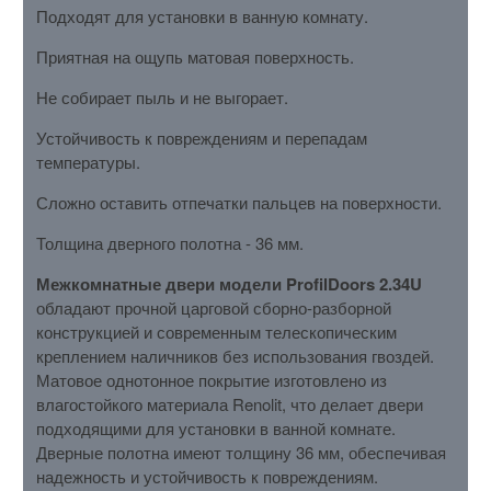
Подходят для установки в ванную комнату.
Приятная на ощупь матовая поверхность.
Не собирает пыль и не выгорает.
Устойчивость к повреждениям и перепадам
температуры.
Сложно оставить отпечатки пальцев на поверхности.
Толщина дверного полотна - 36 мм.
Межкомнатные двери модели ProfilDoors 2.34U
обладают прочной царговой сборно-разборной
конструкцией и современным телескопическим
креплением наличников без использования гвоздей.
Матовое однотонное покрытие изготовлено из
влагостойкого материала Renolit, что делает двери
подходящими для установки в ванной комнате.
Дверные полотна имеют толщину 36 мм, обеспечивая
надежность и устойчивость к повреждениям.