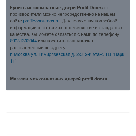
Купить межкомнатные двери Profil Doors
от
производителя можно непосредственно на нашем
сайте
profildoors-mos.ru
. Для получения подробной
информации о поставках, производстве и стандартах
качества, вы можете связаться с нами по телефону
89031303044
или посетить наш магазин,
расположенный по адресу:
г. Москва ул. Тимирязевская д. 2/3, 2-й этаж. ТЦ "Парк
11"
.
Магазин межкомнатных дверей profil doors
ХАРАКТЕРИСТИКИ
ОТЗЫВЫ