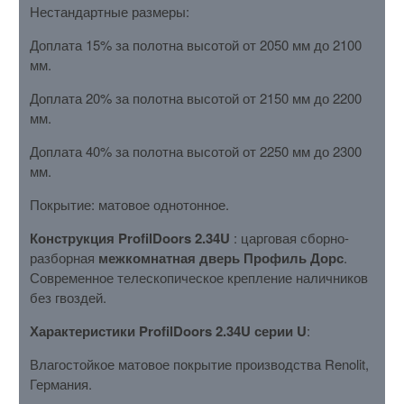
Нестандартные размеры:
Доплата 15% за полотна высотой от 2050 мм до 2100
мм.
Доплата 20% за полотна высотой от 2150 мм до 2200
мм.
Доплата 40% за полотна высотой от 2250 мм до 2300
мм.
Покрытие: матовое однотонное.
Конструкция ProfilDoors 2.34U
: царговая сборно-
разборная
межкомнатная дверь Профиль Дорс
.
Современное телескопическое крепление наличников
без гвоздей.
Характеристики ProfilDoors 2.34U серии U
:
Влагостойкое матовое покрытие производства Renolit,
Германия.