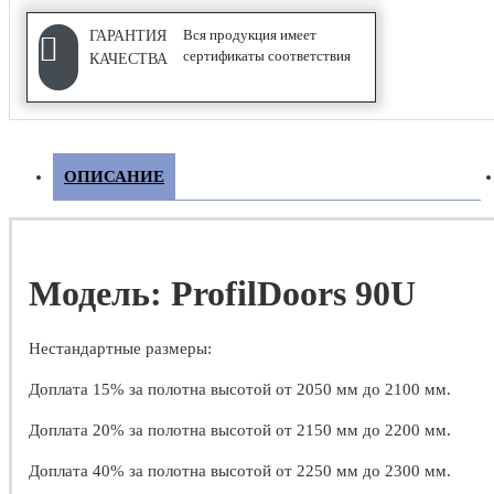
COMPACK
Вся продукция имеет
ГАРАНТИЯ
сертификаты соответствия
КАЧЕСТВА
Wave
Гармошка
Купе
ОПИСАНИЕ
ФУРНИТУРА
Модель: ProfilDoors 90U
Дверные замки
Дверные петли
Нестандартные размеры:
Дверные ручки
Доплата 15% за полотна высотой от 2050 мм до 2100 мм.
Дверные стопоры и ограничители
Доплата 20% за полотна высотой от 2150 мм до 2200 мм.
Доплата 40% за полотна высотой от 2250 мм до 2300 мм.