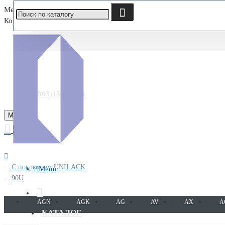
Меню
Корзина
+7(903)130-30-44
Menu
0
С покрытием UNILACK
Menu
90U
AGN
AGK
AG
AV
AX
A
КАТАЛОГ