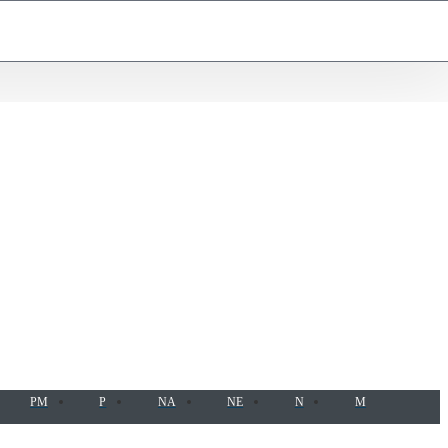
PM
P
NA
NE
N
M