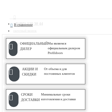
Серия N
Серия NA
+7(495) 130 30 44
В сравнение
Серия NE
ОБРАТНЫЙ ЗВОНОК
С ПОКРЫТИЕМ UNILACK
Мы являемся
ОФИЦИАЛЬНЫЙ
официальным дилером
ДИЛЕР
Profildoors
АЛЮМИНИЕВЫЕ ПЕРЕГОРОДКИ
От объема и для
АКЦИИ И
постоянных клиентов
СКИДКИ
Classic
Каскад
Минимальные сроки
СРОКИ
изготовления и доставки
ДОСТАВКИ
СИСТЕМЫ ОТКРЫВАНИЯ