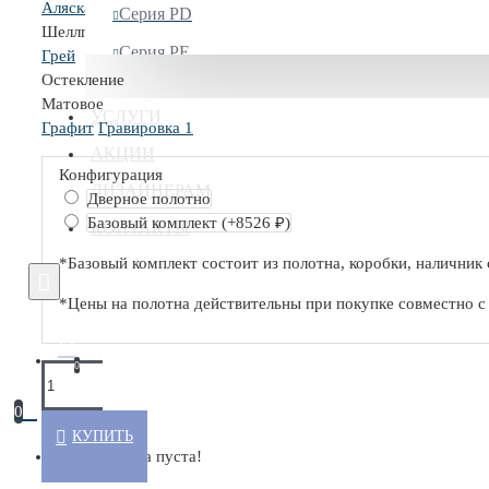
Аляска
Манхэттен
ДаркВайт
Магнолия Сатинат
Санд
Серия PD
Шеллгрей
Серия PE
Грей
Остекление
Серия PM
Матовое
УСЛУГИ
Графит
Гравировка 1
Серия PW
АКЦИИ
Конфигурация
СКРЫТЫЕ ДВЕРИ
ДИЗАЙНЕРАМ
Дверное полотно
Базовый комплект
(+8526 ₽)
КОНТАКТЫ
Серия 0PA
*Базовый комплект состоит из полотна, коробки, наличник 
Серия 0PE
*Цены на полотна действительны при покупке совместно 
Серия M
С ГЛЯНЦЕВЫМ ПОКРЫТИЕМ
0
0
КУПИТЬ
Ваша корзина пуста!
С ДРЕВЕСНЫМ ПОКРЫТИЕМ