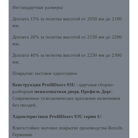
Нестандартные размеры:
Доплата 15% за полотна высотой от 2050 мм до 2100
мм.
Доплата 20% за полотна высотой от 2150 мм до 2200
мм.
Доплата 40% за полотна высотой от 2250 мм до 2300
мм.
Покрытие: матовое однотонное.
Конструкция ProfilDoors 93U
: царговая сборно-
разборная
межкомнатная дверь Профиль Дорс
.
Современное телескопическое крепление наличников
без гвоздей.
Характеристики ProfilDoors 93U серии U
:
Влагостойкое матовое покрытие производства Renolit,
Германия.