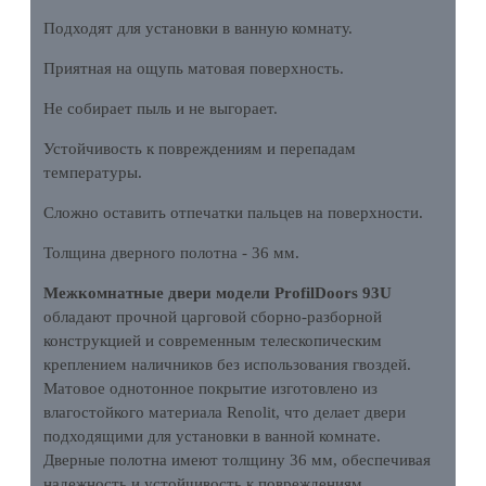
Подходят для установки в ванную комнату.
Приятная на ощупь матовая поверхность.
Не собирает пыль и не выгорает.
Устойчивость к повреждениям и перепадам
температуры.
Сложно оставить отпечатки пальцев на поверхности.
Толщина дверного полотна - 36 мм.
Межкомнатные двери модели ProfilDoors 93U
обладают прочной царговой сборно-разборной
конструкцией и современным телескопическим
креплением наличников без использования гвоздей.
Матовое однотонное покрытие изготовлено из
влагостойкого материала Renolit, что делает двери
подходящими для установки в ванной комнате.
Дверные полотна имеют толщину 36 мм, обеспечивая
надежность и устойчивость к повреждениям.