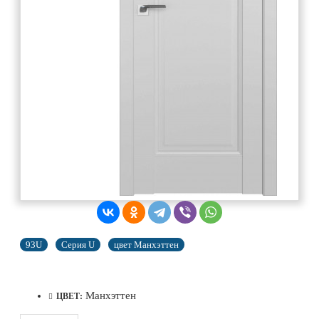
93U
Серия U
цвет Манхэттен
Манхэттен
ЦВЕТ: