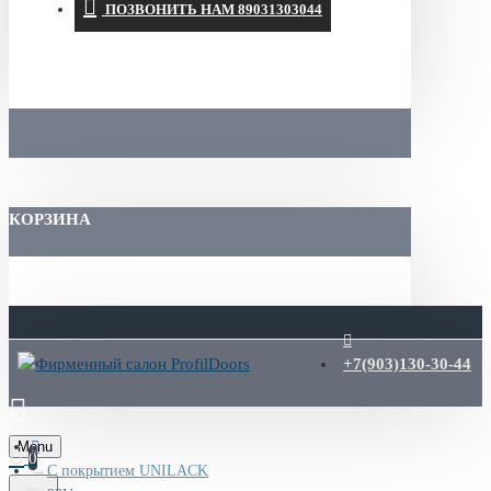
ПОЗВОНИТЬ НАМ 89031303044
КОРЗИНА
+7(903)130-30-44
Menu
0
С покрытием UNILACK