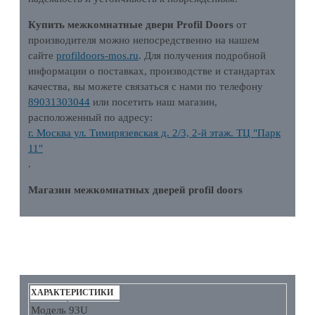
Купить межкомнатные двери Profil Doors
от
производителя можно непосредственно на нашем
сайте
profildoors-mos.ru
. Для получения подробной
информации о поставках, производстве и стандартах
качества, вы можете связаться с нами по телефону
89031303044
или посетить наш магазин,
расположенный по адресу:
г. Москва ул. Тимирязевская д. 2/3, 2-й этаж. ТЦ "Парк
11"
.
Магазин межкомнатных дверей profil doors
ХАРАКТЕРИСТИКИ
ХАРАКТЕРИСТИКИ
Модель
93U