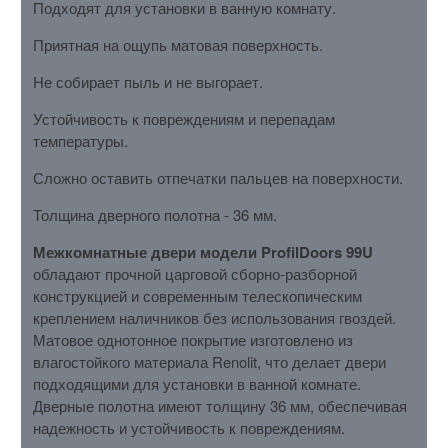
Подходят для установки в ванную комнату.
Приятная на ощупь матовая поверхность.
Не собирает пыль и не выгорает.
Устойчивость к повреждениям и перепадам
температуры.
Сложно оставить отпечатки пальцев на поверхности.
Толщина дверного полотна - 36 мм.
Межкомнатные двери модели ProfilDoors 99U
обладают прочной царговой сборно-разборной
конструкцией и современным телескопическим
креплением наличников без использования гвоздей.
Матовое однотонное покрытие изготовлено из
влагостойкого материала Renolit, что делает двери
подходящими для установки в ванной комнате.
Дверные полотна имеют толщину 36 мм, обеспечивая
надежность и устойчивость к повреждениям.