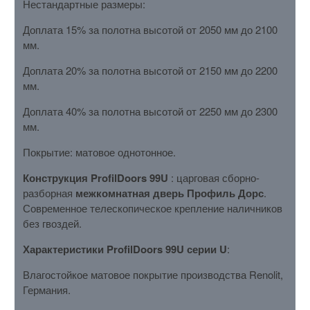
Нестандартные размеры:
Доплата 15% за полотна высотой от 2050 мм до 2100
мм.
Доплата 20% за полотна высотой от 2150 мм до 2200
мм.
Доплата 40% за полотна высотой от 2250 мм до 2300
мм.
Покрытие: матовое однотонное.
Конструкция ProfilDoors 99U
: царговая сборно-
разборная
межкомнатная дверь Профиль Дорс
.
Современное телескопическое крепление наличников
без гвоздей.
Характеристики ProfilDoors 99U серии U
:
Влагостойкое матовое покрытие производства Renolit,
Германия.