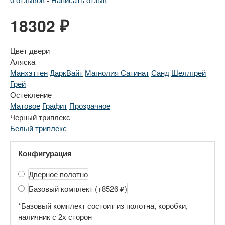
-
18302 ₽
Цвет двери
Аляска
Манхэттен
ДаркВайт
Магнолия Сатинат
Санд
Шеллгрей
Грей
Остекление
Матовое
Графит
Прозрачное
Черный триплекс
Белый триплекс
Конфигурация
Дверное полотно
Базовый комплект
(+8526 ₽)
*Базовый комплект состоит из полотна, коробки,
наличник с 2х сторон