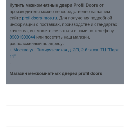
Купить межкомнатные двери Profil Doors
от
производителя можно непосредственно на нашем
сайте
profildoors-mos.ru
. Для получения подробной
информации о поставках, производстве и стандартах
качества, вы можете связаться с нами по телефону
89031303044
или посетить наш магазин,
расположенный по адресу:
г. Москва ул. Тимирязевская д. 2/3, 2-й этаж. ТЦ "Парк
11"
.
Магазин межкомнатных дверей profil doors
ХАРАКТЕРИСТИКИ
ОТЗЫВЫ