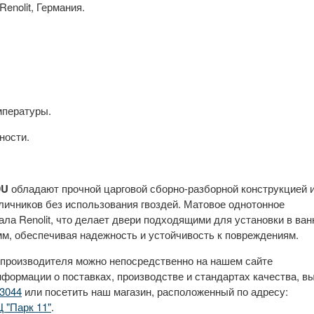
enolit, Германия.
мпературы.
ности.
9U
обладают прочной царговой сборно-разборной конструкцией 
ичников без использования гвоздей. Матовое однотонное
ала Renolit, что делает двери подходящими для установки в ван
м, обеспечивая надежность и устойчивость к повреждениям.
 производителя можно непосредственно на нашем сайте
нформации о поставках, производстве и стандартах качества, в
3044
или посетить наш магазин, расположенный по адресу:
Ц "Парк 11"
.