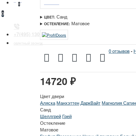
0
0
Санд
ЦВЕТ:
Матовое
ОСТЕКЛЕНИЕ:
+7(495) 130 30 44
ОБРАТНЫЙ ЗВОНОК
0 отзывов
-
Н
14720 ₽
Цвет двери
Аляска
Манхэттен
ДаркВайт
Магнолия Сатин
Санд
Шеллгрей
Грей
Остекление
Матовое