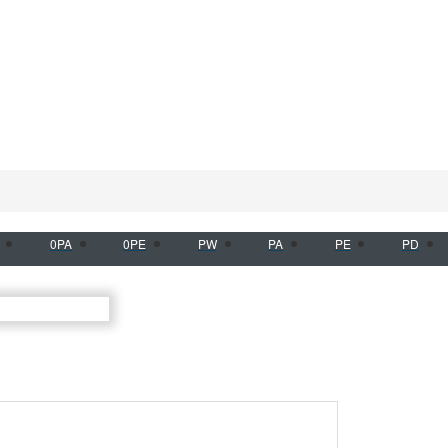
0PA
0PE
PW
PA
PE
PD