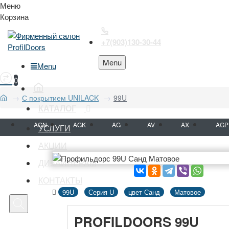
Меню
Корзина
+7(903)130-30-44
Menu
Menu
0
С покрытием UNILACK
99U
КАТАЛОГ
AGN
AGK
AG
AV
AX
AGP
УСЛУГИ
АКЦИИ
ДИЗАЙНЕРАМ
КОНТАКТЫ
99U
Серия U
цвет Санд
Матовое
PROFILDOORS 99U