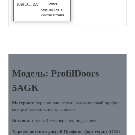
имеет
КАЧЕСТВА
сертификаты
соответствия
ОПИСАНИЕ
Модель: ProfilDoors
5AGK
Материал:
Зеркало или стекло, алюминиевый профиль,
который находится под стеклом.
Вставка:
стекло 4 мм, зеркало, под дерево.
Характеристики дверей Профиль Дорс серии AGK: