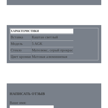
ХАРАКТЕРИСТИКИ
ХАРАКТЕРИСТИКИ
Вставка
Каштан светлый
Модель
5 AGK
Стекло
Мателюкс, серый прокрас
Цвет кромки
Матовая алюминиевая
ОТЗЫВЫ
НАПИСАТЬ ОТЗЫВ
Ваше имя: