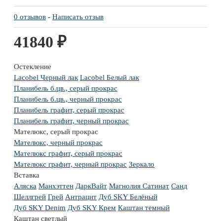
0 отзывов
-
Написать отзыв
41840 ₽
Остекление
Lacobel Черный лак
Lacobel Белый лак
Планибель б.цв., серый прокрас
Планибель б.цв., черный прокрас
Планибель графит, серый прокрас
Планибель графит, черный прокрас
Мателюкс, серый прокрас
Мателюкс, черный прокрас
Мателюкс графит, серый прокрас
Мателюкс графит, черный прокрас
Зеркало
Вставка
Аляска
Манхэттен
ДаркВайт
Магнолия Сатинат
Санд
Шеллгрей
Грей
Антрацит
Дуб SKY Белёный
Дуб SKY Denim
Дуб SKY Крем
Каштан темный
Каштан светлый