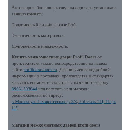
Антикоррозийное покрытие, подходят для установки в
ванную комнату.
Современный дизайн в стиле Loft.
Экологичность материалов.
Долговечность и надежность.
Купить межкомнатные двери Profil Doors
от
производителя можно непосредственно на нашем
сайте
profildoors-mos.ru
. Для получения подробной
информации о поставках, производстве и стандартах
качества, вы можете связаться с нами по телефону
89031303044
или посетить наш магазин,
расположенный по адресу:
г. Москва ул. Тимирязевская д. 2/3, 2-й этаж. ТЦ "Парк
11"
.
Магазин межкомнатных дверей profil doors