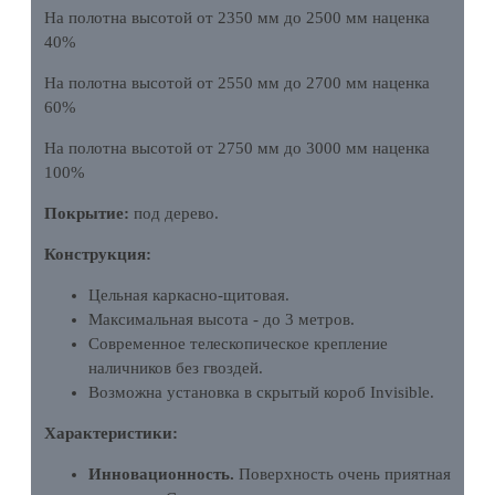
На полотна высотой от 2350 мм до 2500 мм наценка
40%
На полотна высотой от 2550 мм до 2700 мм наценка
60%
На полотна высотой от 2750 мм до 3000 мм наценка
100%
Покрытие:
под дерево.
Конструкция:
Цельная каркасно-щитовая.
Максимальная высота - до 3 метров.
Современное телескопическое крепление
наличников без гвоздей.
Возможна установка в скрытый короб Invisible.
Характеристики:
Инновационность.
Поверхность очень приятная