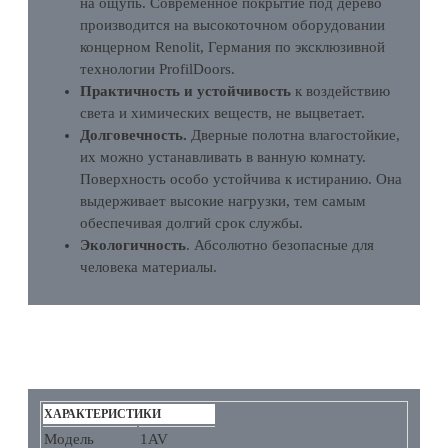
на ощупь. Современное покрытие под дерево
производится на высокоточном оборудовании
концерном Renolit, Германия по эксклюзивной
технологии ProfilDoors.
Практичность и устойчивость
к воздействию
света и химических веществ, не выцветает.
Долговечность.
Дверные полотна влагостойкие,
их можно устанавливать в ванную комнату.
Поверхность особо устойчива к истиранию. Она
выдерживает высокие нагрузки, тем самым
обеспечивая долгий срок службы.
Экологичность
. Абсолютно безопасные для
человека материалы.
ХАРАКТЕРИСТИКИ
ХАРАКТЕРИСТИКИ
Модель
1AV