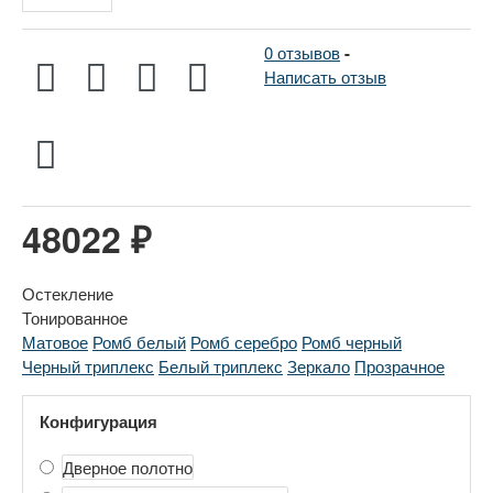
0 отзывов
-
Написать отзыв
48022 ₽
Остекление
Тонированное
Матовое
Ромб белый
Ромб серебро
Ромб черный
Черный триплекс
Белый триплекс
Зеркало
Прозрачное
Конфигурация
Дверное полотно