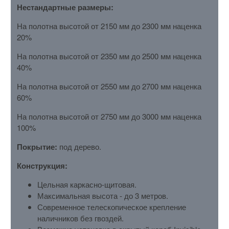
Нестандартные размеры:
На полотна высотой от 2150 мм до 2300 мм наценка
20%
На полотна высотой от 2350 мм до 2500 мм наценка
40%
На полотна высотой от 2550 мм до 2700 мм наценка
60%
На полотна высотой от 2750 мм до 3000 мм наценка
100%
Покрытие:
под дерево.
Конструкция:
Цельная каркасно-щитовая.
Максимальная высота - до 3 метров.
Современное телескопическое крепление
наличников без гвоздей.