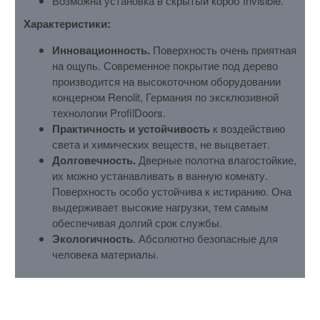
Возможна установка в скрытый короб Invisible.
Характеристики:
Инновационность.
Поверхность очень приятная
на ощупь. Современное покрытие под дерево
производится на высокоточном оборудовании
концерном Renolit, Германия по эксклюзивной
технологии ProfilDoors.
Практичность и устойчивость
к воздействию
света и химических веществ, не выцветает.
Долговечность.
Дверные полотна влагостойкие,
их можно устанавливать в ванную комнату.
Поверхность особо устойчива к истиранию. Она
выдерживает высокие нагрузки, тем самым
обеспечивая долгий срок службы.
Экологичность
. Абсолютно безопасные для
человека материалы.
ХАРАКТЕРИСТИКИ