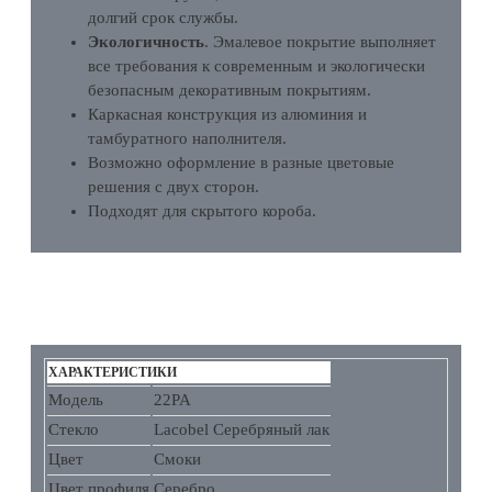
долгий срок службы.
Экологичность
. Эмалевое покрытие выполняет
все требования к современным и экологически
безопасным декоративным покрытиям.
Каркасная конструкция из алюминия и
тамбуратного наполнителя.
Возможно оформление в разные цветовые
решения с двух сторон.
Подходят для скрытого короба.
ХАРАКТЕРИСТИКИ
ХАРАКТЕРИСТИКИ
Модель
22PA
Стекло
Lacobel Серебряный лак
Цвет
Смоки
Цвет профиля
Серебро