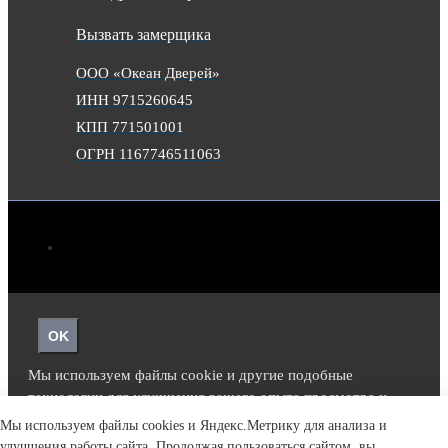
Вызвать замерщика
ООО «Океан Дверей»
ИНН 9715260645
КПП 771501001
ОГРН 1167746511063
OK
Мы используем файлы cookie и другие подобные
технологии для улучшения вашего опыта просмотра и
функциональности нашего сайта.
Подробнее.
Мы используем файлы cookies и Яндекс.Метрику для анализа и
улучшения работы сайта. Продолжая пользоваться сайтом, вы