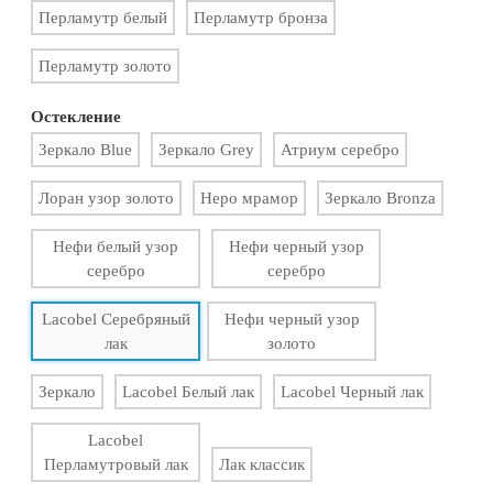
Перламутр белый
Перламутр бронза
Перламутр золото
Остекление
Зеркало Blue
Зеркало Grey
Атриум серебро
Лоран узор золото
Неро мрамор
Зеркало Bronza
Нефи белый узор
Нефи черный узор
серебро
серебро
Lacobel Серебряный
Нефи черный узор
лак
золото
Зеркало
Lacobel Белый лак
Lacobel Черный лак
Lacobel
Перламутровый лак
Лак классик