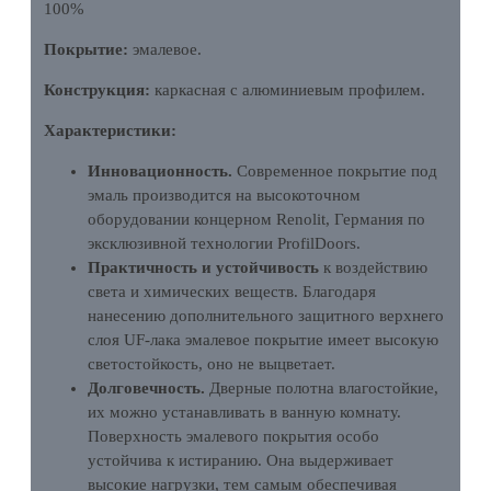
100%
Покрытие:
эмалевое.
Конструкция:
каркасная с алюминиевым профилем.
Характеристики:
Инновационность.
Современное покрытие под
эмаль производится на высокоточном
оборудовании концерном Renolit, Германия по
эксклюзивной технологии ProfilDoors.
Практичность и устойчивость
к воздействию
света и химических веществ. Благодаря
нанесению дополнительного защитного верхнего
слоя UF-лака эмалевое покрытие имеет высокую
светостойкость, оно не выцветает.
Долговечность.
Дверные полотна влагостойкие,
их можно устанавливать в ванную комнату.
Поверхность эмалевого покрытия особо
устойчива к истиранию. Она выдерживает
высокие нагрузки, тем самым обеспечивая