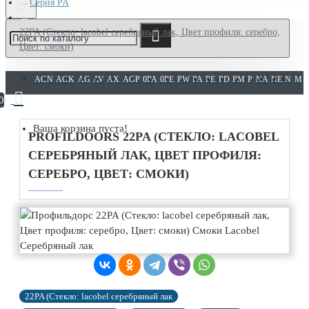
Серия PA
22PA (Cтекло: lacobel серебряный лак, Цвет профиля: серебро,
Цвет: смоки)
AGN
AGK
AG
AV
AX
AGP
0PA
0PE
PW
PA
PE
PD
PM
P
NA
NE
N
M
0
Ваша корзина пуста!
PROFILDOORS 22PA (CТЕКЛО: LACOBEL
СЕРЕБРЯНЫЙ ЛАК, ЦВЕТ ПРОФИЛЯ:
СЕРЕБРО, ЦВЕТ: СМОКИ)
22PA (Cтекло: lacobel серебряный лак