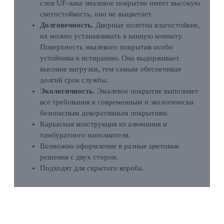
слоя UF-лака эмалевое покрытие имеет высокую
светостойкость, оно не выцветает.
Долговечность.
Дверные полотна влагостойкие,
их можно устанавливать в ванную комнату.
Поверхность эмалевого покрытия особо
устойчива к истиранию. Она выдерживает
высокие нагрузки, тем самым обеспечивая
долгий срок службы.
Экологичность
. Эмалевое покрытие выполняет
все требования к современным и экологически
безопасным декоративным покрытиям.
Каркасная конструкция из алюминия и
тамбуратного наполнителя.
Возможно оформление в разные цветовые
решения с двух сторон.
Подходят для скрытого короба.
ХАРАКТЕРИСТИКИ