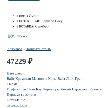
Смоки
ЦВЕТ:
Зеркало Grey
ОСТЕКЛЕНИЕ:
Серебро
ВСТАВКА:
0 отзывов
-
Написать отзыв
47229 ₽
Цвет двери
Вайт
Кремовая Магнолия
Крем Вайт
Лайт Грей
Смоки
Графит
Блэк
Нэви Блу
Перламутр белый
Перламутр бронза
Перламутр золото
Остекление
Зеркало Blue