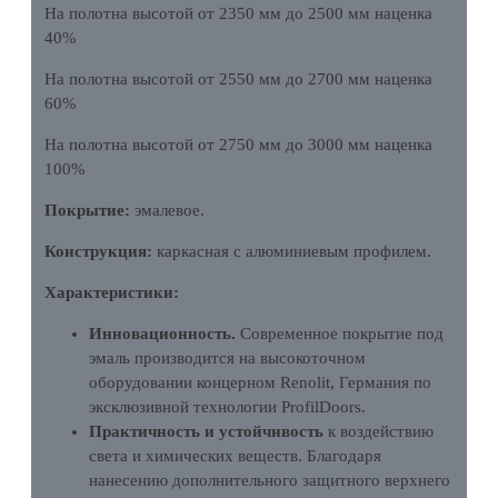
На полотна высотой от 2350 мм до 2500 мм наценка
40%
На полотна высотой от 2550 мм до 2700 мм наценка
60%
На полотна высотой от 2750 мм до 3000 мм наценка
100%
Покрытие:
эмалевое.
Конструкция:
каркасная с алюминиевым профилем.
Характеристики:
Инновационность.
Современное покрытие под
эмаль производится на высокоточном
оборудовании концерном Renolit, Германия по
эксклюзивной технологии ProfilDoors.
Практичность и устойчивость
к воздействию
света и химических веществ. Благодаря
нанесению дополнительного защитного верхнего