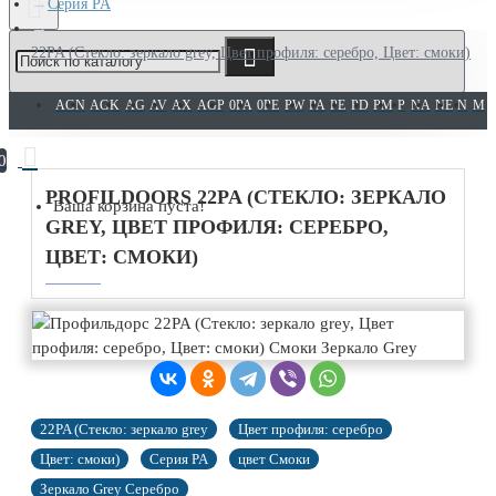
Серия PA
22PA (Cтекло: зеркало grey, Цвет профиля: серебро, Цвет: смоки)
AGN
AGK
AG
AV
AX
AGP
0PA
0PE
PW
PA
PE
PD
PM
P
NA
NE
N
M
0
PROFILDOORS 22PA (CТЕКЛО: ЗЕРКАЛО
Ваша корзина пуста!
GREY, ЦВЕТ ПРОФИЛЯ: СЕРЕБРО,
ЦВЕТ: СМОКИ)
22PA (Cтекло: зеркало grey
Цвет профиля: серебро
Цвет: смоки)
Серия PA
цвет Смоки
Зеркало Grey Серебро