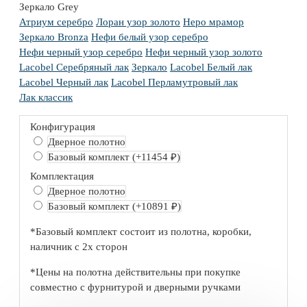
Зеркало Grey
Атриум серебро
Лоран узор золото
Неро мрамор
Зеркало Bronza
Нефи белый узор серебро
Нефи черный узор серебро
Нефи черный узор золото
Lacobel Серебряный лак
Зеркало
Lacobel Белый лак
Lacobel Черный лак
Lacobel Перламутровый лак
Лак классик
Конфигурация
Дверное полотно
Базовый комплект
(+11454 ₽)
Комплектация
Дверное полотно
Базовый комплект
(+10891 ₽)
*Базовый комплект состоит из полотна, коробки,
наличник с 2х сторон
*Цены на полотна действительны при покупке
совместно с фурнитурой и дверными ручками