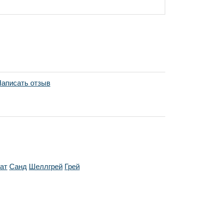
аписать отзыв
ат
Санд
Шеллгрей
Грей