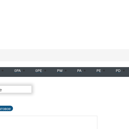
0PA
0PE
PW
PA
PE
PD
товое