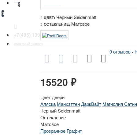
0
0
Черный Seidenmatt
ЦВЕТ:
Матовое
ОСТЕКЛЕНИЕ:
+7(495) 130 30 44
ОБРАТНЫЙ ЗВОНОК
0 отзывов
-
Н
15520 ₽
Цвет двери
Аляска
Манхэттен
ДаркВайт
Магнолия Сатин
Черный Seidenmatt
Остекление
Матовое
Прозрачное
Графит