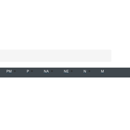
PM
P
NA
NE
N
M