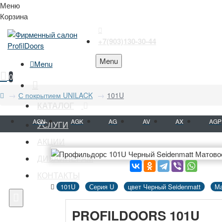
Меню
Корзина
+7(903)130-30-44
Menu
Menu
0
С покрытием UNILACK
101U
КАТАЛОГ
AGN
AGK
AG
AV
AX
AGP
УСЛУГИ
АКЦИИ
ДИЗАЙНЕРАМ
КОНТАКТЫ
101U
Серия U
цвет Черный Seidenmatt
Ма
PROFILDOORS 101U