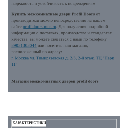
надежность и устойчивость к повреждениям.
Купить межкомнатные двери Profil Doors
от
производителя можно непосредственно на нашем
сайте
profildoors-mos.ru
. Для получения подробной
информации о поставках, производстве и стандартах
качества, вы можете связаться с нами по телефону
89031303044
или посетить наш магазин,
расположенный по адресу:
г. Москва ул. Тимирязевская д. 2/3, 2-й этаж. ТЦ "Парк
11"
.
Магазин межкомнатных дверей profil doors
ХАРАКТЕРИСТИКИ
ХАРАКТЕРИСТИКИ