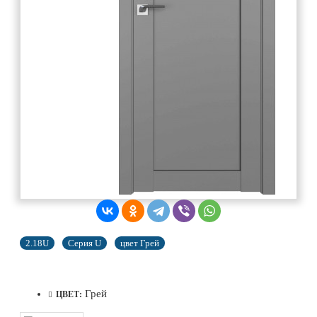
2.18U
Серия U
цвет Грей
Грей
ЦВЕТ: