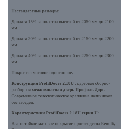
Нестандартные размеры:
Доплата 15% за полотна высотой от 2050 мм до 2100
мм.
Доплата 20% за полотна высотой от 2150 мм до 2200
мм.
Доплата 40% за полотна высотой от 2250 мм до 2300
мм.
Покрытие: матовое однотонное.
Конструкция ProfilDoors 2.18U
: царговая сборно-
разборная
межкомнатная дверь Профиль Дорс
.
Современное телескопическое крепление наличников
без гвоздей.
Характеристики ProfilDoors 2.18U серии U
:
Влагостойкое матовое покрытие производства Renolit,