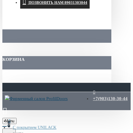
ПОЗВОНИТЬ НАМ 89031303044
КОРЗИНА
+7(903)130-30-44
Menu
0
С покрытием UNILACK