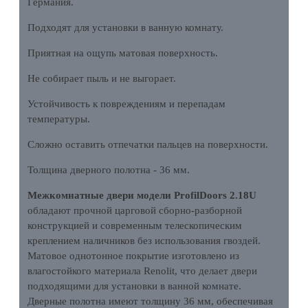
Германия.
Подходят для установки в ванную комнату.
Приятная на ощупь матовая поверхность.
Не собирает пыль и не выгорает.
Устойчивость к повреждениям и перепадам
температуры.
Сложно оставить отпечатки пальцев на поверхности.
Толщина дверного полотна - 36 мм.
Межкомнатные двери модели ProfilDoors 2.18U
обладают прочной царговой сборно-разборной
конструкцией и современным телескопическим
креплением наличников без использования гвоздей.
Матовое однотонное покрытие изготовлено из
влагостойкого материала Renolit, что делает двери
подходящими для установки в ванной комнате.
Дверные полотна имеют толщину 36 мм, обеспечивая