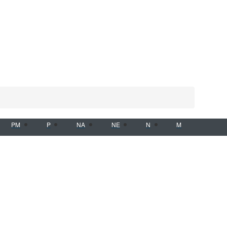
PM
P
NA
NE
N
M