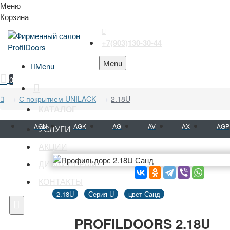
Меню
Корзина
+7(903)130-30-44
Menu
Menu
0
С покрытием UNILACK
2.18U
КАТАЛОГ
AGN
AGK
AG
AV
AX
AGP
УСЛУГИ
АКЦИИ
ДИЗАЙНЕРАМ
КОНТАКТЫ
2.18U
Серия U
цвет Санд
PROFILDOORS 2.18U