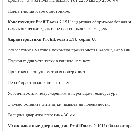
Доплата 40% за полотна высотой от 2250 мм до 2300 мм.
Покрытие: матовое однотонное.
Конструкция ProfilDoors 2.19U
: царговая сборно-разборная
м
телескопическое крепление наличников без гвоздей.
Характеристики ProfilDoors 2.19U серии U
:
Влагостойкое матовое покрытие производства Renolit, Германи
Подходят для установки в ванную комнату.
Приятная на ощупь матовая поверхность.
Не собирает пыль и не выгорает.
Устойчивость к повреждениям и перепадам температуры.
Сложно оставить отпечатки пальцев на поверхности.
Толщина дверного полотна - 36 мм.
Межкомнатные двери модели ProfilDoors 2.19U
обладают пр