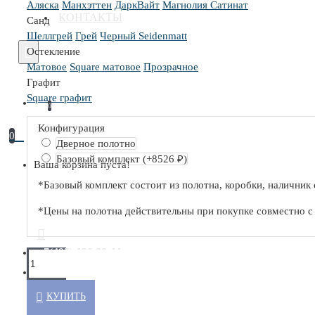
Аляска
Манхэттен
ДаркВайт
Магнолия Сатинат
Серия PW
КОНТАКТЫ
Санд
Шеллгрей
Грей
Черный Seidenmatt
СКРЫТЫЕ ДВЕРИ
Остекление
Матовое
Square матовое
Прозрачное
Графит
Серия 0PA
Square графит
0
Серия 0PE
Конфигурация
Серия M
0
Дверное полотно
Базовый комплект
(+8526 ₽)
Ваша корзина пуста!
С ГЛЯНЦЕВЫМ ПОКРЫТИЕМ
*Базовый комплект состоит из полотна, коробки, наличник 
*Цены на полотна действительны при покупке совместно 
С ДРЕВЕСНЫМ ПОКРЫТИЕМ
+7(495) 130 30 44
ОБРАТНЫЙ ЗВОНОК
Серия N
КУПИТЬ
Серия NA