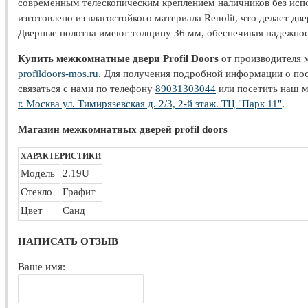
современным телескопическим креплением наличников без исп
изготовлено из влагостойкого материала Renolit, что делает д
Дверные полотна имеют толщину 36 мм, обеспечивая надежнос
Купить межкомнатные двери Profil Doors
от производителя 
profildoors-mos.ru
. Для получения подробной информации о пос
связаться с нами по телефону
89031303044
или посетить наш м
г. Москва ул. Тимирязевская д. 2/3, 2-й этаж. ТЦ "Парк 11"
.
Магазин межкомнатных дверей profil doors
ХАРАКТЕРИСТИКИ
Модель
2.19U
Стекло
Графит
Цвет
Санд
НАПИСАТЬ ОТЗЫВ
Ваше имя: