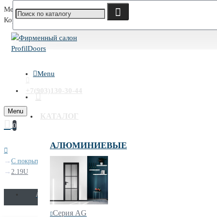
Меню
Корзина
Menu
+7(903)130-30-44
Menu
КАТАЛОГ
0
АЛЮМИНИЕВЫЕ
С покрытием UNILACK
2.19U
AGN
AGK
AG
AV
AX
A
Серия AG