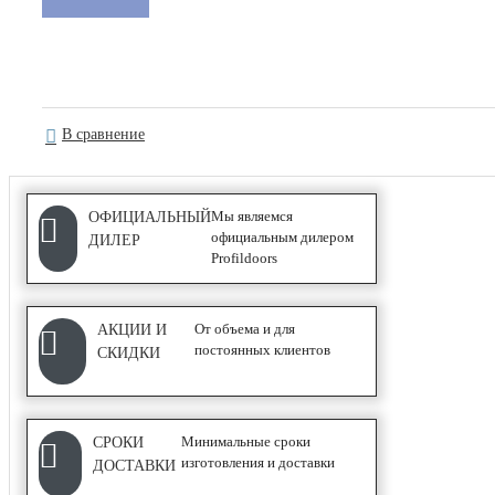
Серия NE
С ПОКРЫТИЕМ UNILACK
В сравнение
АЛЮМИНИЕВЫЕ ПЕРЕГОРОДКИ
Мы являемся
ОФИЦИАЛЬНЫЙ
официальным дилером
ДИЛЕР
Profildoors
Classic
Каскад
От объема и для
АКЦИИ И
СИСТЕМЫ ОТКРЫВАНИЯ
постоянных клиентов
СКИДКИ
COMPACK
Минимальные сроки
СРОКИ
Wave
изготовления и доставки
ДОСТАВКИ
Гармошка