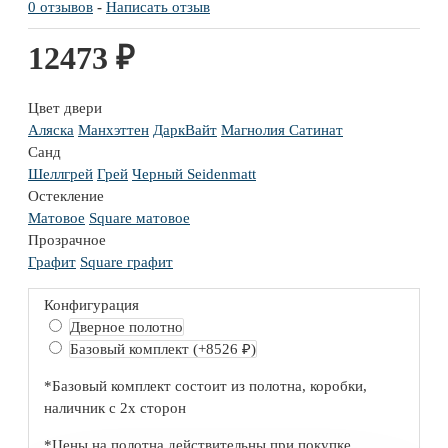
0 отзывов
-
Написать отзыв
12473 ₽
Цвет двери
Аляска
Манхэттен
ДаркВайт
Магнолия Сатинат
Санд
Шеллгрей
Грей
Черный Seidenmatt
Остекление
Матовое
Square матовое
Прозрачное
Графит
Square графит
Конфигурация
Дверное полотно
Базовый комплект
(+8526 ₽)
*Базовый комплект состоит из полотна, коробки,
наличник с 2х сторон
*Цены на полотна действительны при покупке