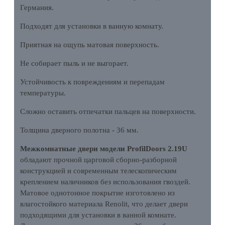
Германия.
Подходят для установки в ванную комнату.
Приятная на ощупь матовая поверхность.
Не собирает пыль и не выгорает.
Устойчивость к повреждениям и перепадам
температуры.
Сложно оставить отпечатки пальцев на поверхности.
Толщина дверного полотна - 36 мм.
Межкомнатные двери модели ProfilDoors 2.19U
обладают прочной царговой сборно-разборной
конструкцией и современным телескопическим
креплением наличников без использования гвоздей.
Матовое однотонное покрытие изготовлено из
влагостойкого материала Renolit, что делает двери
подходящими для установки в ванной комнате.