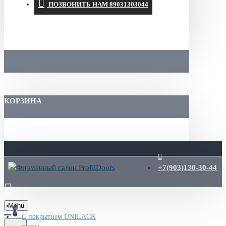
ПОЗВОНИТЬ НАМ 89031303044
КОРЗИНА
+7(903)130-30-44
Menu
0
С покрытием UNILACK