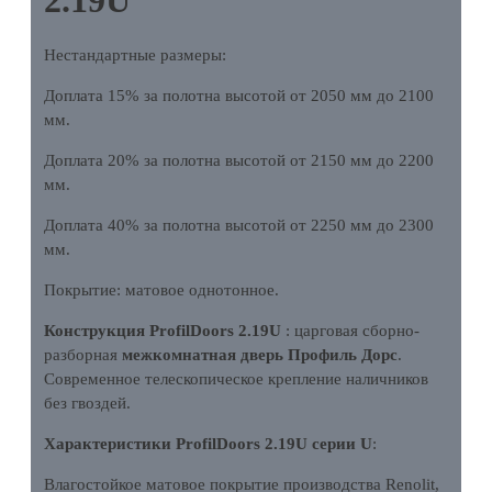
Нестандартные размеры:
Доплата 15% за полотна высотой от 2050 мм до 2100
мм.
Доплата 20% за полотна высотой от 2150 мм до 2200
мм.
Доплата 40% за полотна высотой от 2250 мм до 2300
мм.
Покрытие: матовое однотонное.
Конструкция ProfilDoors 2.19U
: царговая сборно-
разборная
межкомнатная дверь Профиль Дорс
.
Современное телескопическое крепление наличников
без гвоздей.
Характеристики ProfilDoors 2.19U серии U
:
Влагостойкое матовое покрытие производства Renolit,