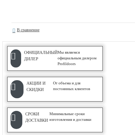
Серия NE
С ПОКРЫТИЕМ UNILACK
В сравнение
АЛЮМИНИЕВЫЕ ПЕРЕГОРОДКИ
Мы являемся
ОФИЦИАЛЬНЫЙ
официальным дилером
ДИЛЕР
Profildoors
Classic
Каскад
От объема и для
АКЦИИ И
СИСТЕМЫ ОТКРЫВАНИЯ
постоянных клиентов
СКИДКИ
Минимальные сроки
СРОКИ
изготовления и доставки
ДОСТАВКИ
COMPACK