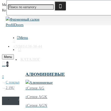
Меню
Корзина
Menu
+7(903)130-30-44
Menu
КАТАЛОГ
0
АЛЮМИНИЕВЫЕ
С покрытием UNILACK
2.19U
Серия AG
Серия AGK
AGN
AGK
AG
AV
AX
A
Серия AGN