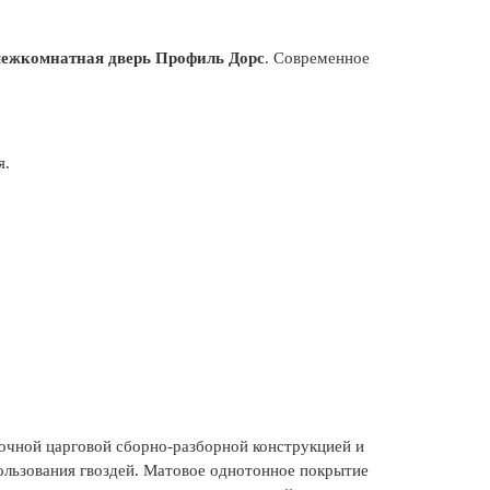
ежкомнатная дверь Профиль Дорс
. Современное
я.
очной царговой сборно-разборной конструкцией и
ользования гвоздей. Матовое однотонное покрытие