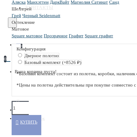
Аляска
Манхэттен
ДаркВайт
Магнолия Сатинат
Санд
КОНТАКТЫ
Шеллгрей
Серия 0PA
Грей
Черный Seidenmatt
Серия 0PE
Остекление
Матовое
Серия M
Square матовое
Прозрачное
Графит
Square графит
С ГЛЯНЦЕВЫМ ПОКРЫТИЕМ
0
Конфигурация
Дверное полотно
0
Базовый комплект
(+8526 ₽)
Ваша корзина пуста!
С ДРЕВЕСНЫМ ПОКРЫТИЕМ
*Базовый комплект состоит из полотна, коробки, наличник 
*Цены на полотна действительны при покупке совместно 
+7(495) 130 30 44
Серия N
ОБРАТНЫЙ ЗВОНОК
КУПИТЬ
Серия NA