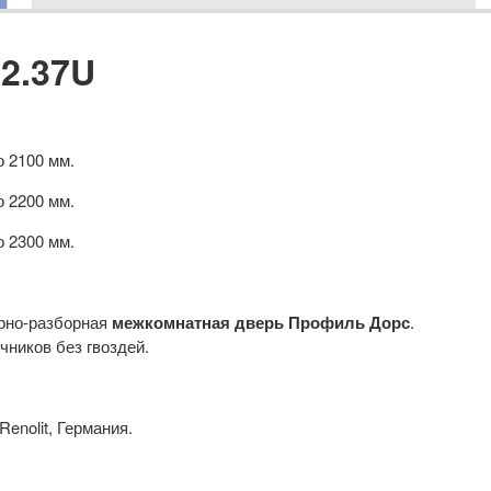
 2.37U
о 2100 мм.
о 2200 мм.
о 2300 мм.
орно-разборная
межкомнатная дверь Профиль Дорс
.
ников без гвоздей.
enolit, Германия.