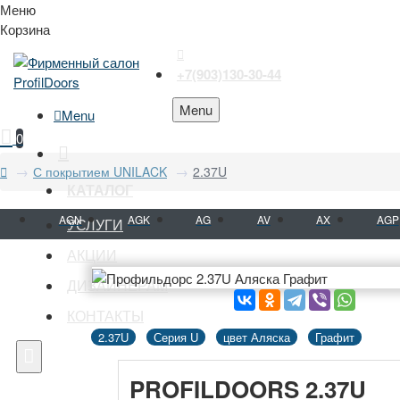
Меню
Корзина
+7(903)130-30-44
Menu
Menu
0
С покрытием UNILACK
2.37U
КАТАЛОГ
AGN
AGK
AG
AV
AX
AGP
УСЛУГИ
АКЦИИ
ДИЗАЙНЕРАМ
КОНТАКТЫ
2.37U
Серия U
цвет Аляска
Графит
PROFILDOORS 2.37U