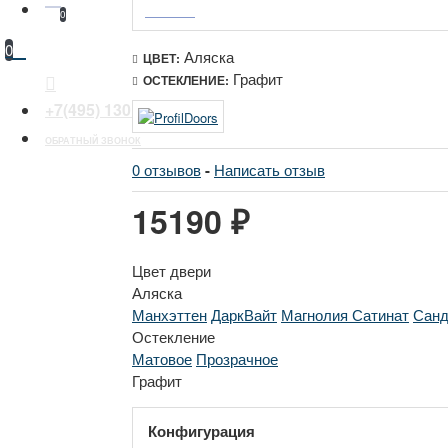
0
0
Аляска
ЦВЕТ:
Графит
ОСТЕКЛЕНИЕ:
+7(495) 130 30 44
ОБРАТНЫЙ ЗВОНОК
0 отзывов
-
Написать отзыв
15190 ₽
Цвет двери
Аляска
Манхэттен
ДаркВайт
Магнолия Сатинат
Сан
Остекление
Матовое
Прозрачное
Графит
Конфигурация