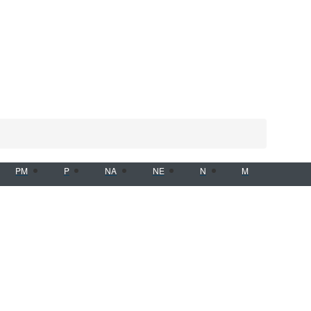
PM
P
NA
NE
N
M