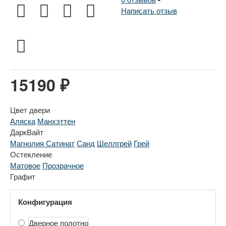
Написать отзыв
15190 ₽
Цвет двери
Аляска
Манхэттен
ДаркВайт
Магнолия Сатинат
Санд
Шеллгрей
Грей
Остекление
Матовое
Прозрачное
Графит
Конфигурация
Дверное полотно