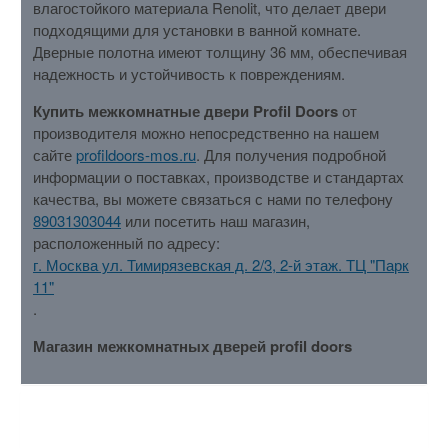
влагостойкого материала Renolit, что делает двери
подходящими для установки в ванной комнате.
Дверные полотна имеют толщину 36 мм, обеспечивая
надежность и устойчивость к повреждениям.
Купить межкомнатные двери Profil Doors
от
производителя можно непосредственно на нашем
сайте
profildoors-mos.ru
. Для получения подробной
информации о поставках, производстве и стандартах
качества, вы можете связаться с нами по телефону
89031303044
или посетить наш магазин,
расположенный по адресу:
г. Москва ул. Тимирязевская д. 2/3, 2-й этаж. ТЦ "Парк
11"
.
Магазин межкомнатных дверей profil doors
ХАРАКТЕРИСТИКИ