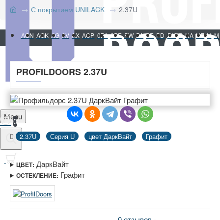
С покрытием UNILACK
2.37U
AGN
AGK
AG
AV
AX
AGP
0PA
0PE
PW
PA
PE
PD
PM
P
NA
NE
N
M
PROFILDOORS 2.37U
Menu
0
2.37U
Серия U
цвет ДаркВайт
Графит
ДаркВайт
ЦВЕТ:
Графит
ОСТЕКЛЕНИЕ:
0 отзывов
-