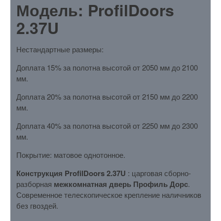
Модель: ProfilDoors
2.37U
Нестандартные размеры:
Доплата 15% за полотна высотой от 2050 мм до 2100
мм.
Доплата 20% за полотна высотой от 2150 мм до 2200
мм.
Доплата 40% за полотна высотой от 2250 мм до 2300
мм.
Покрытие: матовое однотонное.
Конструкция ProfilDoors 2.37U
: царговая сборно-
разборная
межкомнатная дверь Профиль Дорс
.
Современное телескопическое крепление наличников
без гвоздей.