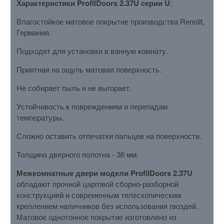
Характеристики ProfilDoors 2.37U серии U
:
Влагостойкое матовое покрытие производства Renolit,
Германия.
Подходят для установки в ванную комнату.
Приятная на ощупь матовая поверхность.
Не собирает пыль и не выгорает.
Устойчивость к повреждениям и перепадам
температуры.
Сложно оставить отпечатки пальцев на поверхности.
Толщина дверного полотна - 36 мм.
Межкомнатные двери модели ProfilDoors 2.37U
обладают прочной царговой сборно-разборной
конструкцией и современным телескопическим
креплением наличников без использования гвоздей.
Матовое однотонное покрытие изготовлено из