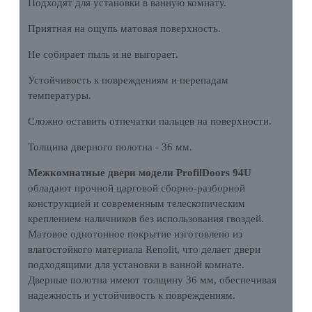
Подходят для установки в ванную комнату.
Приятная на ощупь матовая поверхность.
Не собирает пыль и не выгорает.
Устойчивость к повреждениям и перепадам
температуры.
Сложно оставить отпечатки пальцев на поверхности.
Толщина дверного полотна - 36 мм.
Межкомнатные двери модели ProfilDoors 94U
обладают прочной царговой сборно-разборной
конструкцией и современным телескопическим
креплением наличников без использования гвоздей.
Матовое однотонное покрытие изготовлено из
влагостойкого материала Renolit, что делает двери
подходящими для установки в ванной комнате.
Дверные полотна имеют толщину 36 мм, обеспечивая
надежность и устойчивость к повреждениям.