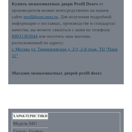
Купить межкомнатные двери Profil Doors
от
производителя можно непосредственно на нашем
сайте
profildoors-mos.ru
. Для получения подробной
информации о поставках, производстве и стандартах
качества, вы можете связаться с нами по телефону
89031303044
или посетить наш магазин,
расположенный по адресу:
г. Москва ул. Тимирязевская д. 2/3, 2-й этаж. ТЦ "Парк
11"
.
Магазин межкомнатных дверей profil doors
ХАРАКТЕРИСТИКИ
ХАРАКТЕРИСТИКИ
Модель
94U
Стекло
Графит