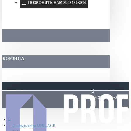
ПОЗВОНИТЬ НАМ 89031303044
КОРЗИНА
+7(903)130-30-44
С покрытием UNILACK