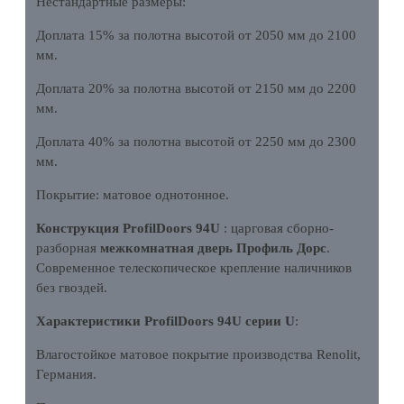
Нестандартные размеры:
Доплата 15% за полотна высотой от 2050 мм до 2100
мм.
Доплата 20% за полотна высотой от 2150 мм до 2200
мм.
Доплата 40% за полотна высотой от 2250 мм до 2300
мм.
Покрытие: матовое однотонное.
Конструкция ProfilDoors 94U
: царговая сборно-
разборная
межкомнатная дверь Профиль Дорс
.
Современное телескопическое крепление наличников
без гвоздей.
Характеристики ProfilDoors 94U серии U
:
Влагостойкое матовое покрытие производства Renolit,
Германия.