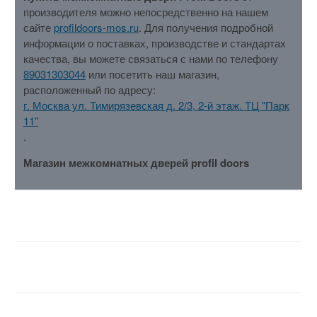
производителя можно непосредственно на нашем
сайте
profildoors-mos.ru
. Для получения подробной
информации о поставках, производстве и стандартах
качества, вы можете связаться с нами по телефону
89031303044
или посетить наш магазин,
расположенный по адресу:
г. Москва ул. Тимирязевская д. 2/3, 2-й этаж. ТЦ "Парк
11"
.
Магазин межкомнатных дверей profil doors
ХАРАКТЕРИСТИКИ
ОТЗЫВЫ