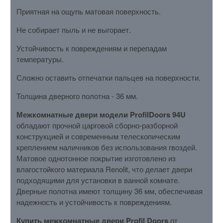
Приятная на ощупь матовая поверхность.
Не собирает пыль и не выгорает.
Устойчивость к повреждениям и перепадам
температуры.
Сложно оставить отпечатки пальцев на поверхности.
Толщина дверного полотна - 36 мм.
Межкомнатные двери модели ProfilDoors 94U
обладают прочной царговой сборно-разборной
конструкцией и современным телескопическим
креплением наличников без использования гвоздей.
Матовое однотонное покрытие изготовлено из
влагостойкого материала Renolit, что делает двери
подходящими для установки в ванной комнате.
Дверные полотна имеют толщину 36 мм, обеспечивая
надежность и устойчивость к повреждениям.
Купить межкомнатные двери Profil Doors
от