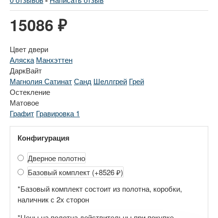
-
15086 ₽
Цвет двери
Аляска
Манхэттен
ДаркВайт
Магнолия Сатинат
Санд
Шеллгрей
Грей
Остекление
Матовое
Графит
Гравировка 1
Конфигурация
Дверное полотно
Базовый комплект
(+8526 ₽)
*Базовый комплект состоит из полотна, коробки,
наличник с 2х сторон
*Цены на полотна действительны при покупке