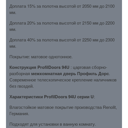
Доплата 15% за полотна высотой от 2050 мм до 2100
мм.
Доплата 20% за полотна высотой от 2150 мм до 2200
мм.
Доплата 40% за полотна высотой от 2250 мм до 2300
мм.
Покрытие: матовое однотонное.
Конструкция ProfilDoors 94U
: царговая сборно-
разборная
межкомнатная дверь Профиль Дорс
.
Современное телескопическое крепление наличников
без гвоздей.
Характеристики ProfilDoors 94U серии U
:
Влагостойкое матовое покрытие производства Renolit,
Германия.
Подходят для установки в ванную комнату.