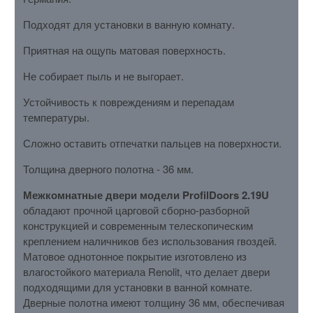
Подходят для установки в ванную комнату.
Приятная на ощупь матовая поверхность.
Не собирает пыль и не выгорает.
Устойчивость к повреждениям и перепадам
температуры.
Сложно оставить отпечатки пальцев на поверхности.
Толщина дверного полотна - 36 мм.
Межкомнатные двери модели ProfilDoors 2.19U
обладают прочной царговой сборно-разборной
конструкцией и современным телескопическим
креплением наличников без использования гвоздей.
Матовое однотонное покрытие изготовлено из
влагостойкого материала Renolit, что делает двери
подходящими для установки в ванной комнате.
Дверные полотна имеют толщину 36 мм, обеспечивая