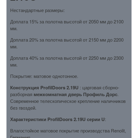
Нестандартные размеры:
Доплата 15% за полотна высотой от 2050 мм до 2100
мм.
Доплата 20% за полотна высотой от 2150 мм до 2200
мм.
Доплата 40% за полотна высотой от 2250 мм до 2300
мм.
Покрытие: матовое однотонное.
Конструкция ProfilDoors 2.19U
: царговая сборно-
разборная
межкомнатная дверь Профиль Дорс
.
Современное телескопическое крепление наличников
без гвоздей.
Характеристики ProfilDoors 2.19U серии U
:
Влагостойкое матовое покрытие производства Renolit,
Германия.