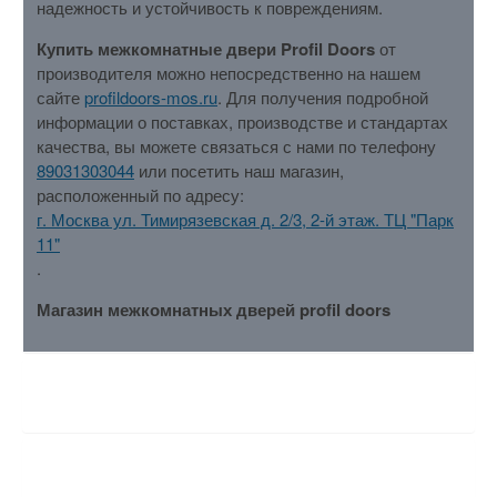
надежность и устойчивость к повреждениям.
Купить межкомнатные двери Profil Doors
от
производителя можно непосредственно на нашем
сайте
profildoors-mos.ru
. Для получения подробной
информации о поставках, производстве и стандартах
качества, вы можете связаться с нами по телефону
89031303044
или посетить наш магазин,
расположенный по адресу:
г. Москва ул. Тимирязевская д. 2/3, 2-й этаж. ТЦ "Парк
11"
.
Магазин межкомнатных дверей profil doors
ХАРАКТЕРИСТИКИ
ОТЗЫВЫ