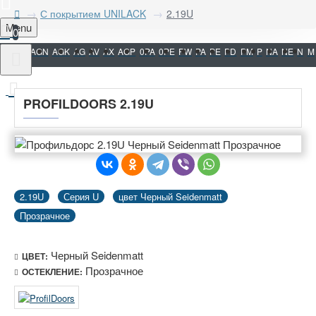
С покрытием UNILACK
2.19U
Menu
0
AGN
AGK
AG
AV
AX
AGP
0PA
0PE
PW
PA
PE
PD
PM
P
NA
NE
N
M
PROFILDOORS 2.19U
2.19U
Серия U
цвет Черный Seidenmatt
Прозрачное
Черный Seidenmatt
ЦВЕТ:
Прозрачное
ОСТЕКЛЕНИЕ: